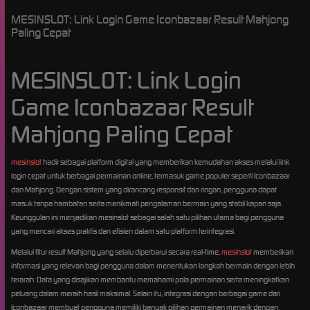
MESINSLOT: Link Login Game Iconbazaar Result Mahjong
Paling Cepat
MESINSLOT: Link Login
Game Iconbazaar Result
Mahjong Paling Cepat
mesinslot
hadir sebagai platform digital yang memberikan kemudahan akses melalui link
login cepat untuk berbagai permainan online, termasuk game populer seperti Iconbazaar
dan Mahjong. Dengan sistem yang dirancang responsif dan ringan, pengguna dapat
masuk tanpa hambatan serta menikmati pengalaman bermain yang stabil kapan saja.
Keunggulan ini menjadikan mesinslot sebagai salah satu pilihan utama bagi pengguna
yang mencari akses praktis dan efisien dalam satu platform terintegrasi.
Melalui fitur result Mahjong yang selalu diperbarui secara real-time,
mesinslot
memberikan
informasi yang relevan bagi pengguna dalam menentukan langkah bermain dengan lebih
terarah. Data yang disajikan membantu memahami pola permainan serta meningkatkan
peluang dalam meraih hasil maksimal. Selain itu, integrasi dengan berbagai game dari
Iconbazaar membuat pengguna memiliki banyak pilihan permainan menarik dengan