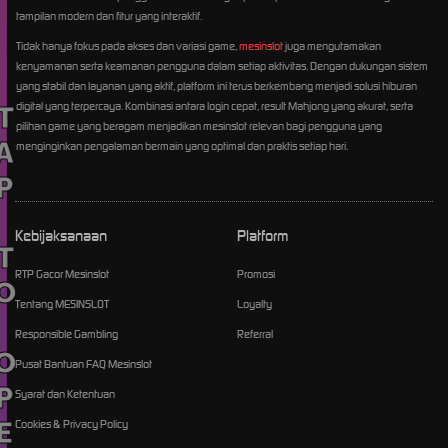
tampilan modern dan fitur yang interaktif.
Tidak hanya fokus pada akses dan variasi game,
mesinslot
juga mengutamakan
kenyamanan serta keamanan pengguna dalam setiap aktivitas. Dengan dukungan sistem
yang stabil dan layanan yang aktif, platform ini terus berkembang menjadi solusi hiburan
digital yang terpercaya. Kombinasi antara login cepat, result Mahjong yang akurat, serta
TO OPEN
pilihan game yang beragam menjadikan mesinslot relevan bagi pengguna yang
menginginkan pengalaman bermain yang optimal dan praktis setiap hari.
Kebijaksanaan
Platform
RTP Gacor Mesinslot
Promosi
Tentang MESINSLOT
Loyalty
Responsible Gambling
Referral
Pusat Bantuan FAQ Mesinslot
Syarat dan Ketentuan
Cookies & Privacy Policy