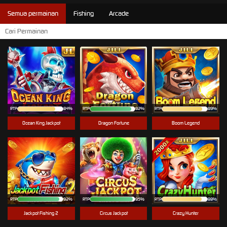
Semua permainan
Fishing
Arcade
RTP
84%
RTP
92%
RTP
89%
Ocean King Jackpot
Dragon Fortune
Boom Legend
RTP
92%
RTP
95%
RTP
88%
Jackpot Fishing 2
Circus Jackpot
Crazy Hunter