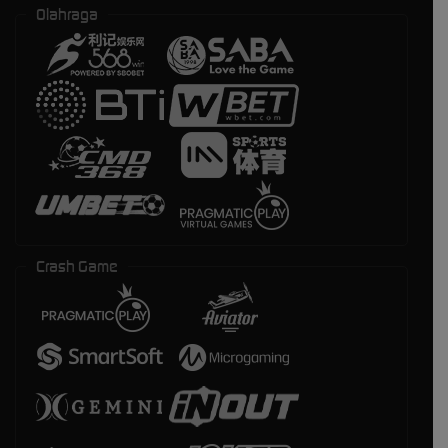
Olahraga
Crash Game