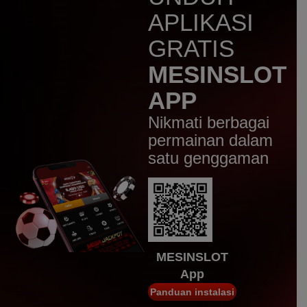
gre****9
APLIKASI
IDR
8,540,000.00
Gates of Olympus 1000
GRATIS
gre****9
MESINSLOT
IDR
7,340,000.00
Starlight Princess™ 1000
APP
gre****9
Nikmati berbagai
IDR
7,268,000.00
Starlight Princess™ 1000
permainan dalam
satu genggaman
gre****9
IDR
6,380,000.00
Starlight Princess™ 1000
gre****9
IDR
5,984,000.00
Gates of Olympus 1000
MESINSLOT
gre****9
IDR
5,440,000.00
App
Gates of Olympus 1000
Panduan instalasi