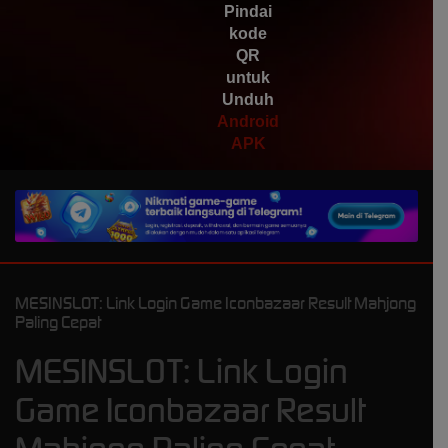
Pindai
kode
QR
untuk
Unduh
Android
APK
MESINSLOT: Link Login Game Iconbazaar Result Mahjong
Paling Cepat
MESINSLOT: Link Login
Game Iconbazaar Result