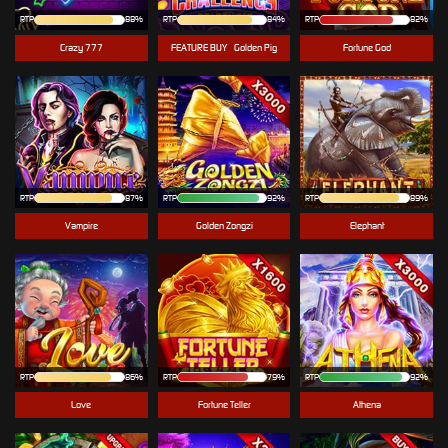
RTP
88%
RTP
84%
RTP
82%
Crazy 777
FEATURE BUY - Golden Pig
Fortune God
RTP
87%
RTP
92%
RTP
89%
Vampire
Golden Zongzi
Elephant
RTP
86%
RTP
79%
RTP
92%
Love
Fortune Teller
Athena