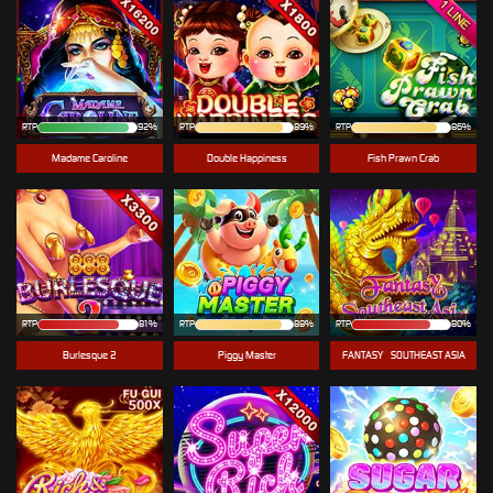
RTP
92%
RTP
89%
RTP
86%
Madame Caroline
Double Happiness
Fish Prawn Crab
RTP
81%
RTP
88%
RTP
80%
Burlesque 2
Piggy Master
FANTASY - SOUTHEAST ASIA