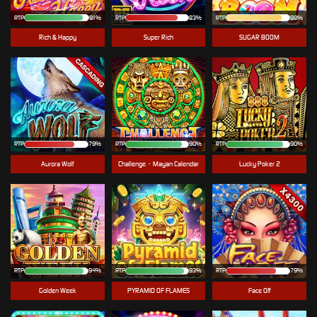
RTP
91%
RTP
83%
RTP
88%
Rich & Happy
Super Rich
SUGAR BOOM
RTP
79%
RTP
90%
RTP
90%
Aurora Wolf
Challenge・Mayan Calendar
Lucky Poker 2
RTP
94%
RTP
93%
RTP
79%
Golden Week
PYRAMID OF FLAMES
Face Off