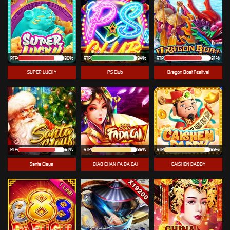
RTP
80%
RTP
94%
RTP
81%
SUPER LUCKY
PS Club
Dragon Boat Festival
RTP
81%
RTP
88%
RTP
89%
Santa Claus
DIAO CHAN FA DA CAI
CAISHEN DADDY