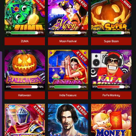
RTP
91%
RTP
89%
RTP
90%
ZUMA
Moon Festival
Super Boom
RTP
79%
RTP
92%
RTP
83%
Halloween
India Treasure
Fa Fa Monkey