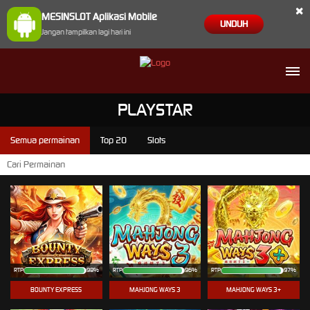
×
MESINSLOT Aplikasi Mobile
UNDUH
Jangan tampilkan lagi hari ini
PLAYSTAR
Semua permainan
Top 20
Slots
RTP
98%
RTP
96%
RTP
97%
BOUNTY EXPRESS
MAHJONG WAYS 3
MAHJONG WAYS 3+