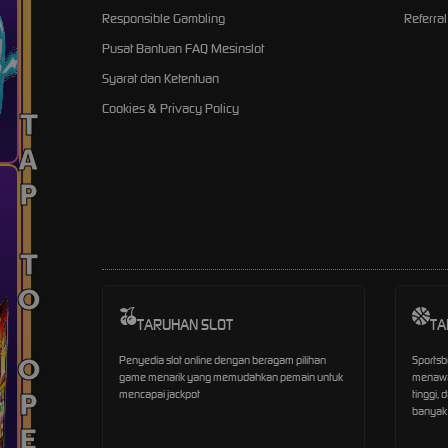
Responsible Gambling
Referral
Pusat Bantuan FAQ Mesinslot
Syarat dan Ketentuan
Cookies & Privacy Policy
TAP TO OPEN
TARUHAN SLOT
TA
Penyedia slot online dengan beragam pilihan
Sportsb
game menarik yang memudahkan pemain untuk
menawar
mencapai jackpot
tinggi,
banyak 