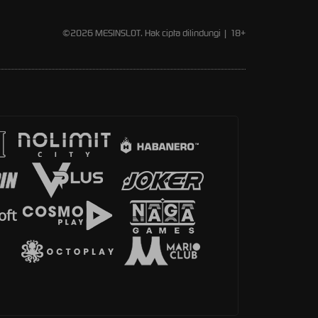
©2026 MESINSLOT. Hak cipta dilindungi | 18+