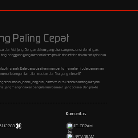
ng Paling Cepat
zaar dan Mahjong. Dengan sistem yang dirancang responsif dan ringan,
bagi pengguna yang mencari akses praktis dan efisien dalam satu platform
lebih terarah. Data yang disajikan membantu memahami pola permainan
enarik dengan tampilan modern dan fitur yang interaktif.
abil dan layanan yang aktif, platform ini terus berkembang menjadi
ngguna yang menginginkan pengalaman bermain yang optimal dan praktis
Komunitas
6112283
TELEGRAM
INSTAGRAM