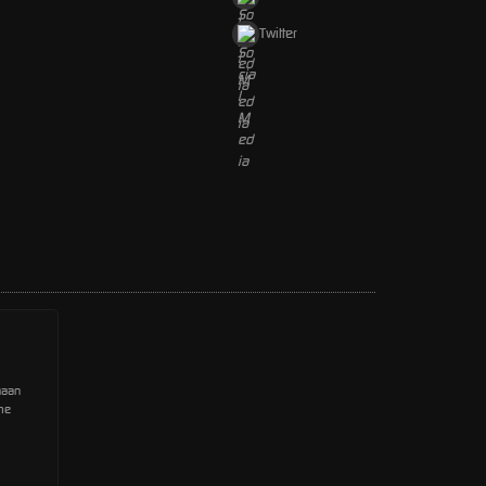
Twitter
haan
ame