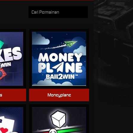
s
Moneyplane