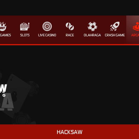
 GAMES
SLOTS
LIVE CASINO
RACE
OLAHRAGA
CRASH GAME
ARC
HACKSAW