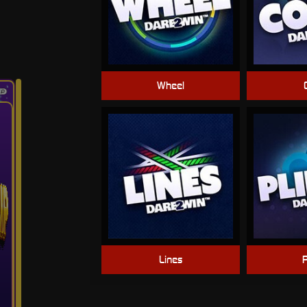
Wheel
Lines
P