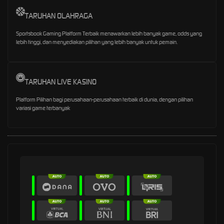
TARUHAN OLAHRAGA
Sportsbook Gaming Platform Terbaik menawarkan lebih banyak game, odds yang
lebih tinggi, dan menyediakan pilihan yang lebih banyak untuk pemain.
TARUHAN LIVE KASINO
Platform Pilihan bagi perusahaan-perusahaan terbaik di dunia, dengan pilihan
variasi game terbanyak