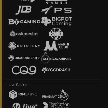
Live Casino