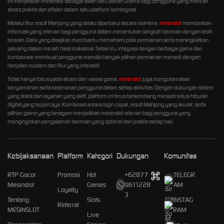
ini menjadikan mesinslot sebagai salah satu pilihan utama bagi pengguna yang mencari
akses praktis dan efisien dalam satu platform terintegrasi.
Melalui fitur result Mahjong yang selalu diperbarui secara real-time,
mesinslot
memberikan
informasi yang relevan bagi pengguna dalam menentukan langkah bermain dengan lebih
terarah. Data yang disajikan membantu memahami pola permainan serta meningkatkan
peluang dalam meraih hasil maksimal. Selain itu, integrasi dengan berbagai game dari
Iconbazaar membuat pengguna memiliki banyak pilihan permainan menarik dengan
tampilan modern dan fitur yang interaktif.
Tidak hanya fokus pada akses dan variasi game,
mesinslot
juga mengutamakan
kenyamanan serta keamanan pengguna dalam setiap aktivitas. Dengan dukungan sistem
yang stabil dan layanan yang aktif, platform ini terus berkembang menjadi solusi hiburan
digital yang terpercaya. Kombinasi antara login cepat, result Mahjong yang akurat, serta
pilihan game yang beragam menjadikan mesinslot relevan bagi pengguna yang
menginginkan pengalaman bermain yang optimal dan praktis setiap hari.
Kebijaksanaan
Platform
Kategori
Dukungan
Komunitas
RTP Gacor
Promosi
Hot
+62877
TELEGR
Mesinslot
Games
9611228
AM
Loyalty
3
Tentang
Slots
INSTAG
Referral
MESINSLOT
RAM
Live