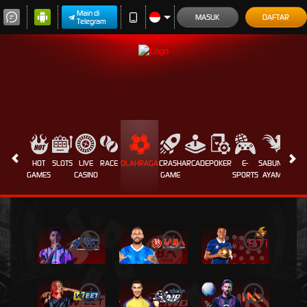
Main di
MASUK
DAFTAR
Telegram
HOT
SLOTS
LIVE
RACE
OLAHRAGA
CRASH
ARCADE
POKER
E-
SABUNG
PROM
GAMES
CASINO
GAME
SPORTS
AYAM
i
i
i
i
i
i