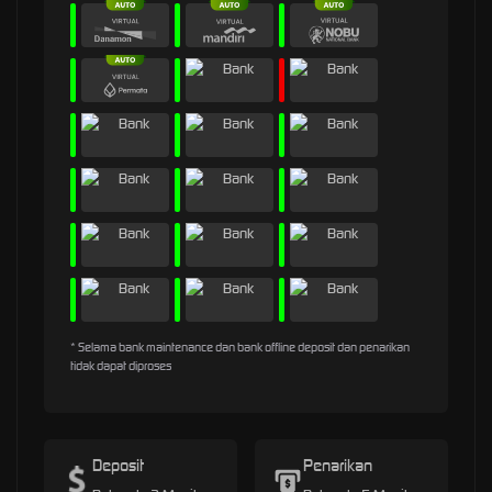
* Selama bank maintenance dan bank offline deposit dan penarikan
tidak dapat diproses
Deposit
Penarikan