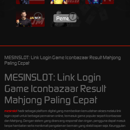
i
i
MESINSLOT: Link Login Game Iconbazaar Result Mahjong
Paling Cepat
MESINSLOT: Link Login
Game Iconbazaar Result
Mahjong Paling Cepat
mesinslot
hadir sebagai platform digital yang memberikan kemudahan akses melalui link
login cepat untuk berbagai permainan online, termasuk game populer seperti Iconbazaar
dan Mahjong. Dengan sistem yang dirancang responsif dan ringan, pengguna dapat masuk
tanpa hambatan serta menikmati pengalaman bermain yang stabil kapan saja. Keunggulan