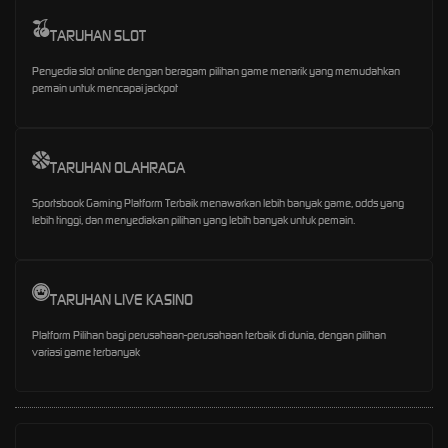
TARUHAN SLOT
Penyedia slot online dengan beragam pilihan game menarik yang memudahkan
pemain untuk mencapai jackpot
TARUHAN OLAHRAGA
Sportsbook Gaming Platform Terbaik menawarkan lebih banyak game, odds yang
lebih tinggi, dan menyediakan pilihan yang lebih banyak untuk pemain.
TARUHAN LIVE KASINO
Platform Pilihan bagi perusahaan-perusahaan terbaik di dunia, dengan pilihan
variasi game terbanyak