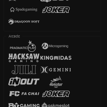
Arcade