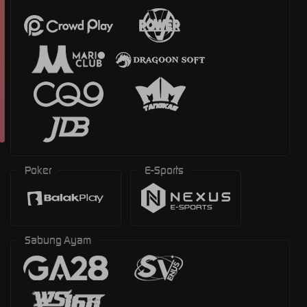
Poker
E-Sports
Sabung Ayam