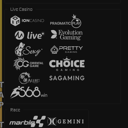
Live Casino
Race