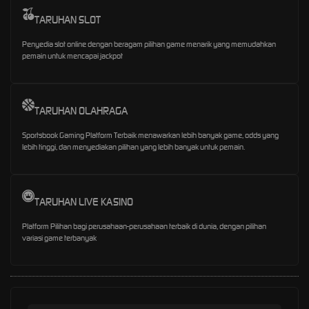
TARUHAN SLOT
Penyedia slot online dengan beragam pilihan game menarik yang memudahkan
pemain untuk mencapai jackpot
TARUHAN OLAHRAGA
Sportsbook Gaming Platform Terbaik menawarkan lebih banyak game, odds yang
lebih tinggi, dan menyediakan pilihan yang lebih banyak untuk pemain.
TARUHAN LIVE KASINO
Platform Pilihan bagi perusahaan-perusahaan terbaik di dunia, dengan pilihan
variasi game terbanyak