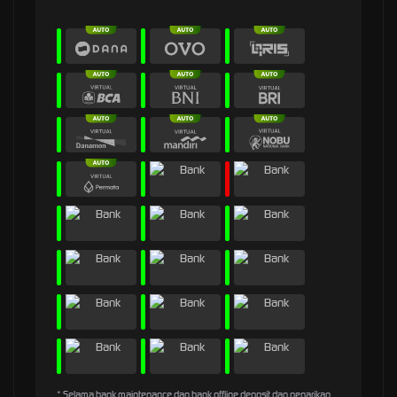
* Selama bank maintenance dan bank offline deposit dan penarikan