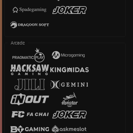
Arcade