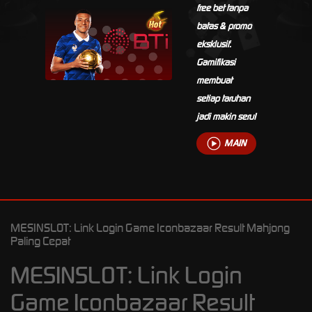
free bet tanpa
batas & promo
eksklusif.
Gamifikasi
membuat
setiap taruhan
jadi makin seru!
MAIN
MESINSLOT: Link Login Game Iconbazaar Result Mahjong
Paling Cepat
MESINSLOT: Link Login
Game Iconbazaar Result