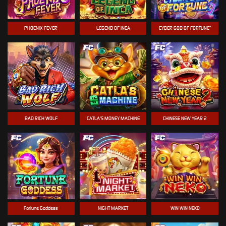
PHOENIX FEVER
LEGEND OF INCA
CYBER GOD OF FORTUNE⁺
BAD RICH WOLF
CATLA'S MONEY MACHINE
CHINESE NEW YEAR 2
Fortune Goddess
NIGHT MARKET
WIN WIN NEKO