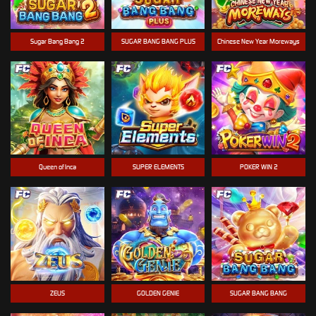
Sugar Bang Bang 2
SUGAR BANG BANG PLUS
Chinese New Year Moreways
Queen of Inca
SUPER ELEMENTS
POKER WIN 2
ZEUS
GOLDEN GENIE
SUGAR BANG BANG