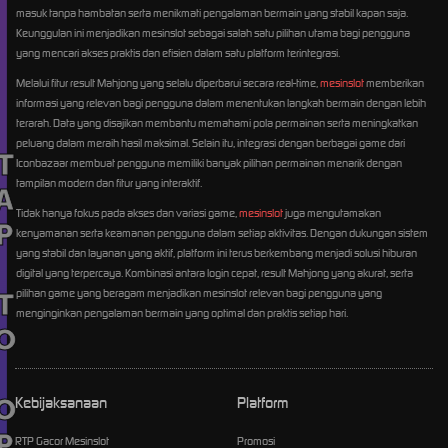
masuk tanpa hambatan serta menikmati pengalaman bermain yang stabil kapan saja.
Keunggulan ini menjadikan mesinslot sebagai salah satu pilihan utama bagi pengguna
yang mencari akses praktis dan efisien dalam satu platform terintegrasi.
Melalui fitur result Mahjong yang selalu diperbarui secara real-time,
mesinslot
memberikan
informasi yang relevan bagi pengguna dalam menentukan langkah bermain dengan lebih
terarah. Data yang disajikan membantu memahami pola permainan serta meningkatkan
peluang dalam meraih hasil maksimal. Selain itu, integrasi dengan berbagai game dari
TO OPEN
Iconbazaar membuat pengguna memiliki banyak pilihan permainan menarik dengan
tampilan modern dan fitur yang interaktif.
Tidak hanya fokus pada akses dan variasi game,
mesinslot
juga mengutamakan
kenyamanan serta keamanan pengguna dalam setiap aktivitas. Dengan dukungan sistem
yang stabil dan layanan yang aktif, platform ini terus berkembang menjadi solusi hiburan
digital yang terpercaya. Kombinasi antara login cepat, result Mahjong yang akurat, serta
pilihan game yang beragam menjadikan mesinslot relevan bagi pengguna yang
menginginkan pengalaman bermain yang optimal dan praktis setiap hari.
Kebijaksanaan
Platform
RTP Gacor Mesinslot
Promosi