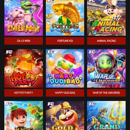
DA LE MEN
FORTUNE KOI
ANIMAL RACING
HOT POT PARTY
HAPPY DUO BAO
WAR OF THE UNIVERSE