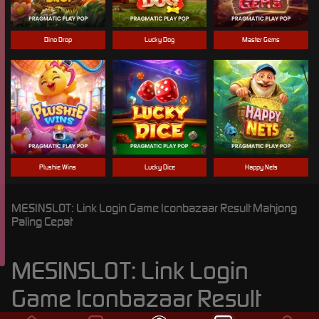
Dino Drop
Lucky Dog
Master Gems
Plushie Wins
Lucky Dice
Happy Nets
MESINSLOT: Link Login Game Iconbazaar Result Mahjong
Paling Cepat
MESINSLOT: Link Login
Game Iconbazaar Result