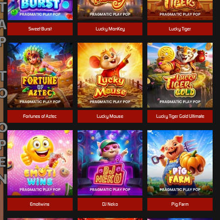
TO OPEN
Sweet Burst
Lucky MonKey
Lucky Tiger
Fortunes of Aztec
Lucky Mouse
Lucky Tiger Gold Ultimate
Emotiwins
DJ Neko
Pig Farm